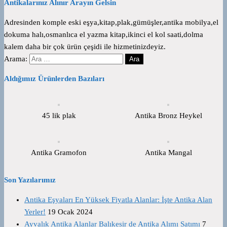
Antikalarınız Alınır Arayın Gelsin
Adresinden komple eski eşya,kitap,plak,gümüşler,antika mobilya,el
dokuma halı,osmanlıca el yazma kitap,ikinci el kol saati,dolma
kalem daha bir çok ürün çeşidi ile hizmetinizdeyiz.
Arama:
Aldığımız Ürünlerden Bazıları
45 lik plak
Antika Bronz Heykel
Antika Gramofon
Antika Mangal
Son Yazılarımız
Antika Eşyaları En Yüksek Fiyatla Alanlar: İşte Antika Alan
Yerler!
19 Ocak 2024
Ayvalık Antika Alanlar Balıkesir de Antika Alımı Satımı
7