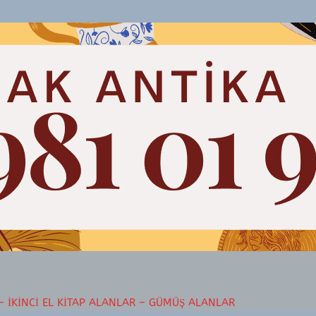
– İKINCI EL KITAP ALANLAR – GÜMÜŞ ALANLAR