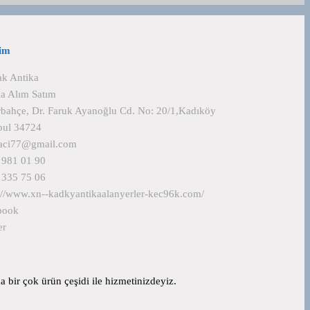
şim
ak Antika
a Alım Satım
bahçe, Dr. Faruk Ayanoğlu Cd. No: 20/1,Kadıköy
bul 34724
kaci77@gmail.com
 981 01 90
 335 75 06
://www.xn--kadkyantikaalanyerler-kec96k.com/
book
er
 bir çok ürün çeşidi ile hizmetinizdeyiz.