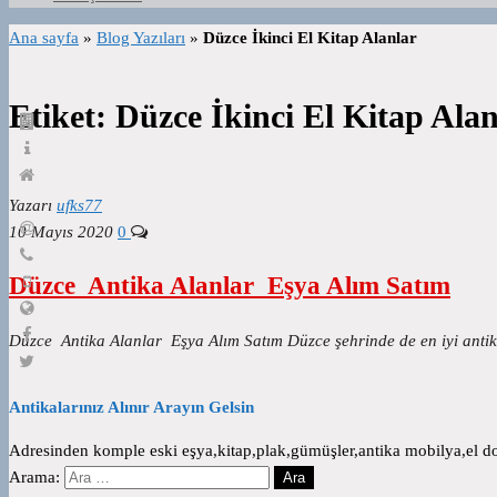
Ana sayfa
»
Blog Yazıları
»
Düzce İkinci El Kitap Alanlar
Etiket:
Düzce İkinci El Kitap Alan
Yazarı
ufks77
10 Mayıs 2020
0
Düzce Antika Alanlar Eşya Alım Satım
Düzce Antika Alanlar Eşya Alım Satım Düzce şehrinde de en iyi antika
Antikalarınız Alınır Arayın Gelsin
Adresinden komple eski eşya,kitap,plak,gümüşler,antika mobilya,el dok
Arama: