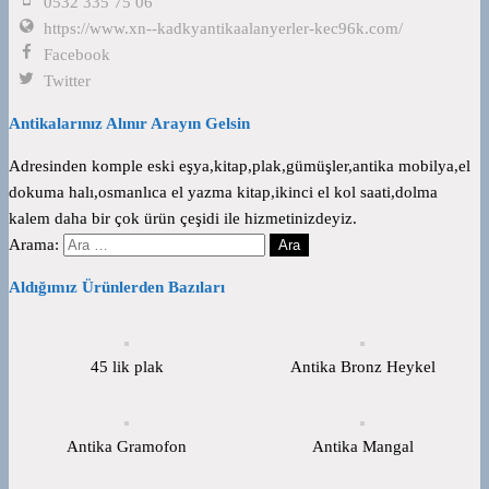
0532 335 75 06
https://www.xn--kadkyantikaalanyerler-kec96k.com/
Facebook
Twitter
Antikalarınız Alınır Arayın Gelsin
Adresinden komple eski eşya,kitap,plak,gümüşler,antika mobilya,el
dokuma halı,osmanlıca el yazma kitap,ikinci el kol saati,dolma
kalem daha bir çok ürün çeşidi ile hizmetinizdeyiz.
Arama:
Aldığımız Ürünlerden Bazıları
45 lik plak
Antika Bronz Heykel
Antika Gramofon
Antika Mangal