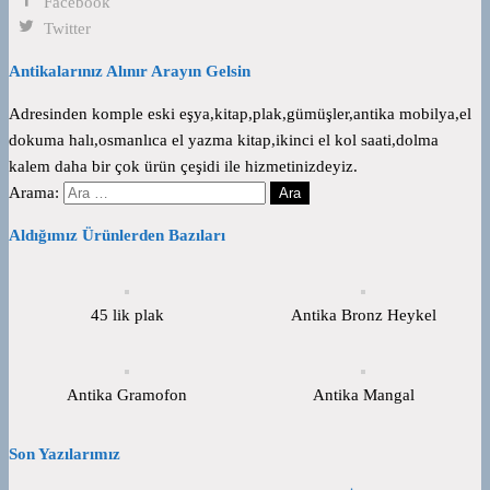
Facebook
Twitter
Antikalarınız Alınır Arayın Gelsin
Adresinden komple eski eşya,kitap,plak,gümüşler,antika mobilya,el
dokuma halı,osmanlıca el yazma kitap,ikinci el kol saati,dolma
kalem daha bir çok ürün çeşidi ile hizmetinizdeyiz.
Arama:
Aldığımız Ürünlerden Bazıları
45 lik plak
Antika Bronz Heykel
Antika Gramofon
Antika Mangal
Son Yazılarımız