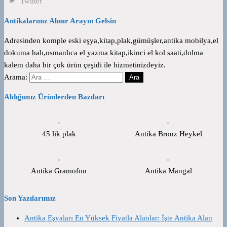
Twitter
Antikalarınız Alınır Arayın Gelsin
Adresinden komple eski eşya,kitap,plak,gümüşler,antika mobilya,el
dokuma halı,osmanlıca el yazma kitap,ikinci el kol saati,dolma
kalem daha bir çok ürün çeşidi ile hizmetinizdeyiz.
Arama:
Aldığımız Ürünlerden Bazıları
45 lik plak
Antika Bronz Heykel
Antika Gramofon
Antika Mangal
Son Yazılarımız
Antika Eşyaları En Yüksek Fiyatla Alanlar: İşte Antika Alan