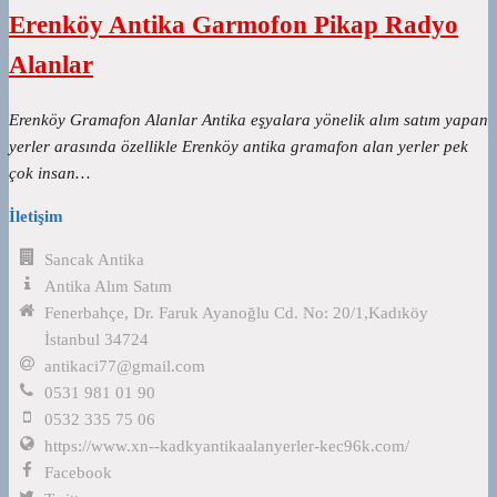
Erenköy Antika Garmofon Pikap Radyo
Alanlar
Erenköy Gramafon Alanlar Antika eşyalara yönelik alım satım yapan
yerler arasında özellikle Erenköy antika gramafon alan yerler pek
çok insan…
İletişim
Sancak Antika
Antika Alım Satım
Fenerbahçe, Dr. Faruk Ayanoğlu Cd. No: 20/1,Kadıköy
İstanbul 34724
antikaci77@gmail.com
0531 981 01 90
0532 335 75 06
https://www.xn--kadkyantikaalanyerler-kec96k.com/
Facebook