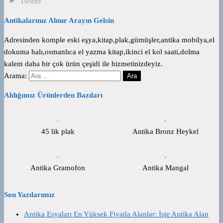
Twitter
Antikalarınız Alınır Arayın Gelsin
Adresinden komple eski eşya,kitap,plak,gümüşler,antika mobilya,el
dokuma halı,osmanlıca el yazma kitap,ikinci el kol saati,dolma
kalem daha bir çok ürün çeşidi ile hizmetinizdeyiz.
Arama:
Aldığımız Ürünlerden Bazıları
45 lik plak
Antika Bronz Heykel
Antika Gramofon
Antika Mangal
Son Yazılarımız
Antika Eşyaları En Yüksek Fiyatla Alanlar: İşte Antika Alan