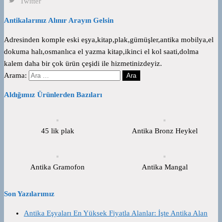
Twitter
Antikalarınız Alınır Arayın Gelsin
Adresinden komple eski eşya,kitap,plak,gümüşler,antika mobilya,el
dokuma halı,osmanlıca el yazma kitap,ikinci el kol saati,dolma
kalem daha bir çok ürün çeşidi ile hizmetinizdeyiz.
Arama:
Aldığımız Ürünlerden Bazıları
45 lik plak
Antika Bronz Heykel
Antika Gramofon
Antika Mangal
Son Yazılarımız
Antika Eşyaları En Yüksek Fiyatla Alanlar: İşte Antika Alan