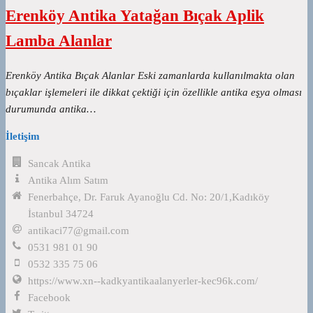
Erenköy Antika Yatağan Bıçak Aplik
Lamba Alanlar
Erenköy Antika Bıçak Alanlar Eski zamanlarda kullanılmakta olan
bıçaklar işlemeleri ile dikkat çektiği için özellikle antika eşya olması
durumunda antika…
İletişim
Sancak Antika
Antika Alım Satım
Fenerbahçe, Dr. Faruk Ayanoğlu Cd. No: 20/1,Kadıköy
İstanbul 34724
antikaci77@gmail.com
0531 981 01 90
0532 335 75 06
https://www.xn--kadkyantikaalanyerler-kec96k.com/
Facebook