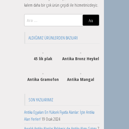
kalem daha bir çok ürün çeşidi ile hizmetinizdeyiz.
Arama:
ALDIĞIMIZ ÜRÜNLERDEN BAZILARI
45 lik plak
Antika Bronz Heykel
Antika Gramofon
Antika Mangal
SON YAZILARIMIZ
Antika Eşyaları En Yüksek Fiyatla Alanlar: İşte Antika
Alan Yerler!
19 Ocak 2024
Ayvalık Antika Alanlar Balıkesir de Antika Alımı Satımı
7