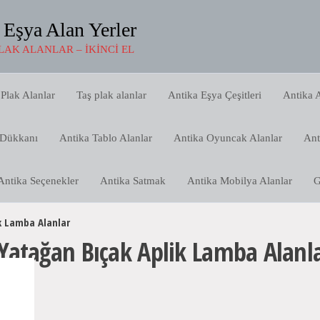
 Eşya Alan Yerler
LAK ALANLAR – İKINCI EL
Plak Alanlar
Taş plak alanlar
Antika Eşya Çeşitleri
Antika A
 Dükkanı
Antika Tablo Alanlar
Antika Oyuncak Alanlar
Ant
Antika Seçenekler
Antika Satmak
Antika Mobilya Alanlar
G
k Lamba Alanlar
Yatağan Bıçak Aplik Lamba Alanl