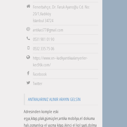
Fenerbahçe, Dr. Faruk Ayanoğlu Cd. No:
20/1,Kadıköy
İstanbul 34724
antikaci77@gmail.com
0531 981 01 90
0532 335 75 06
https://www.xn--kadkyantikaalanyerler-
kec96k.com/
Facebook
Twitter
ANTIKALARINIZ ALINIR ARAYIN GELSIN
Adresinden komple eski
eşya,kitap,plak,gümüşler,antika mobilya,el dokuma
halı,osmanlıca el yazma kitap,ikinci el kol saati,dolma