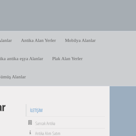
lanlar
Antika Alan Yerler
Mobilya Alanlar
ika antika eşya Alanlar
Plak Alan Yerler
ümüş Alanlar
ar
İLETIŞIM
Sancak Antika
Antika Alım Satım