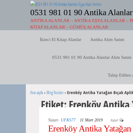
İçeriğe
atla
0531 981 01 90 Antika Alanlar
ANTIKA ALANLAR – ANTIKA EŞYA ALANLAR – P
KITAP ALANLAR – GÜMÜŞ ALANLAR
İkinci El Kitap Alanlar
Antika Alım Satım
0531 981 01 90 Antika Alanlar Alım Satım
Talep Edilen 
Ana sayfa
»
Blog Yazıları
»
Erenköy Antika Yatağan Bıçak Apli
Etiket:
Erenköy Antika 
Kapalı
Yazarı
UFKS77
11 Mart 2019
Erenköy Antika Yatağan