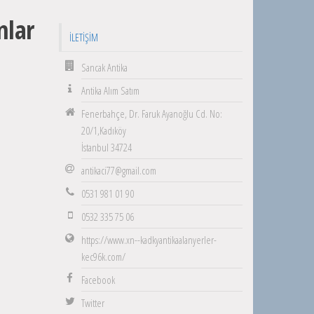
nlar
İLETIŞIM
Sancak Antika
Antika Alım Satım
Fenerbahçe, Dr. Faruk Ayanoğlu Cd. No:
20/1,Kadıköy
İstanbul 34724
antikaci77@gmail.com
0531 981 01 90
0532 335 75 06
https://www.xn--kadkyantikaalanyerler-
kec96k.com/
Facebook
Twitter