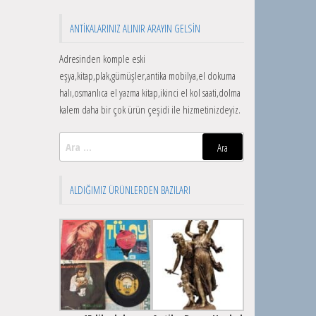
ANTIKALARINIZ ALINIR ARAYIN GELSIN
Adresinden komple eski
eşya,kitap,plak,gümüşler,antika mobilya,el dokuma
halı,osmanlıca el yazma kitap,ikinci el kol saati,dolma
kalem daha bir çok ürün çeşidi ile hizmetinizdeyiz.
Arama:
ALDIĞIMIZ ÜRÜNLERDEN BAZILARI