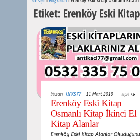
Ana sayfa
»
Blog Yazıları
»
Erenköy Eski Kitap Osmanlı Kitap İk
Etiket:
Erenköy Eski Kitap
Yazarı
UFKS77
11 Mart 2019
Kapalı
Erenköy Eski Kitap
Osmanlı Kitap İkinci El
Kitap Alanlar
Erenköy Eski Kitap Alanlar Okuduğun