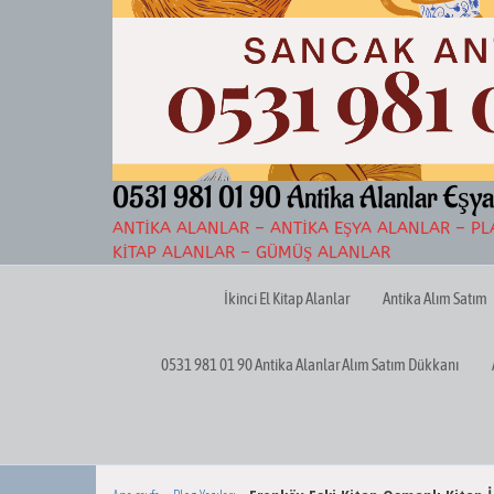
İçeriğe
atla
0531 981 01 90 Antika Alanlar Eşya
ANTIKA ALANLAR – ANTIKA EŞYA ALANLAR – PLA
KITAP ALANLAR – GÜMÜŞ ALANLAR
İkinci El Kitap Alanlar
Antika Alım Satım
0531 981 01 90 Antika Alanlar Alım Satım Dükkanı