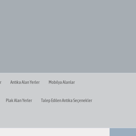
r
Antika Alan Yerler
Mobilya Alanlar
Plak Alan Yerler
Talep Edilen Antika Seçenekler