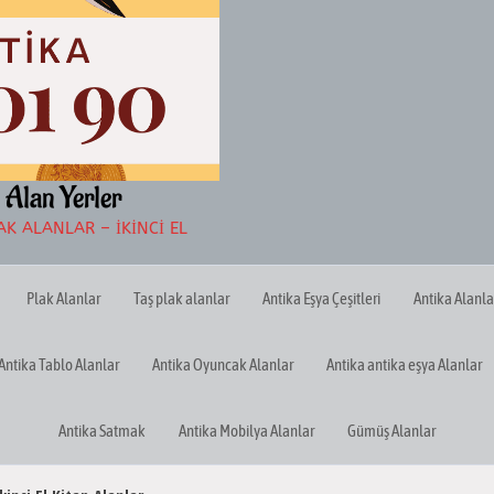
 Alan Yerler
K ALANLAR – İKINCI EL
Plak Alanlar
Taş plak alanlar
Antika Eşya Çeşitleri
Antika Alanla
Antika Tablo Alanlar
Antika Oyuncak Alanlar
Antika antika eşya Alanlar
Antika Satmak
Antika Mobilya Alanlar
Gümüş Alanlar