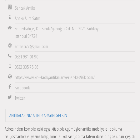
Sancak Antika
Antika Alım Satım
Fenerbahçe, Dr. Faruk Ayanoğlu Cd. No: 20/1,Kadıköy
İstanbul 34724
antikaci77@gmail.com
0531 981 01 90
0532 335 75 06
https://www.xn--kadkyantikaalanyerler-kec96k.com/
Facebook
Twitter
ANTIKALARINIZ ALINIR ARAYIN GELSIN
Adresinden komple eski eşya,kitap,plak,gümüşler,antika mobilya,el dokuma
halı,osmanlıca el yazma kitap,ikinci el kol saati,dolma kalem daha bir çok ürün çeşidi