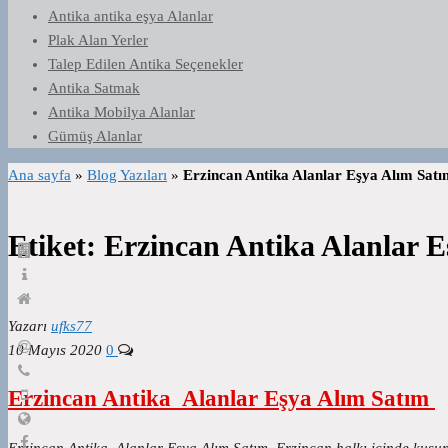
Antika antika eşya Alanlar
Plak Alan Yerler
Talep Edilen Antika Seçenekler
Antika Satmak
Antika Mobilya Alanlar
Gümüş Alanlar
Ana sayfa
»
Blog Yazıları
»
Erzincan Antika Alanlar Eşya Alım Sat
Etiket:
Erzincan Antika Alanlar E
Yazarı
ufks77
10 Mayıs 2020
0
Erzincan Antika Alanlar Eşya Alım Satım
Erzincan Antika Alanlar Eşya Alım Satım Erzincan halkı içinde kus