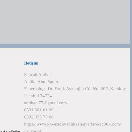
İletişim
Sancak Antika
Antika Alım Satım
Fenerbahçe, Dr. Faruk Ayanoğlu Cd. No: 20/1,Kadıköy
İstanbul 34724
antikaci77@gmail.com
0531 981 01 90
0532 335 75 06
https://www.xn--kadkyantikaalanyerler-kec96k.com/
Facebook
usunda çözüm…