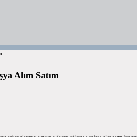
ım
şya Alım Satım
ursuz çalışmalarımızı sunmaya devam ediyor ve onlara alım satım kon