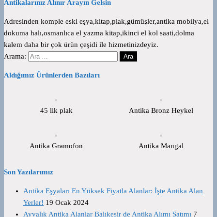
Antikalarınız Alınır Arayın Gelsin
Adresinden komple eski eşya,kitap,plak,gümüşler,antika mobilya,el
dokuma halı,osmanlıca el yazma kitap,ikinci el kol saati,dolma
kalem daha bir çok ürün çeşidi ile hizmetinizdeyiz.
Arama:
Aldığımız Ürünlerden Bazıları
45 lik plak
Antika Bronz Heykel
Antika Gramofon
Antika Mangal
Son Yazılarımız
Antika Eşyaları En Yüksek Fiyatla Alanlar: İşte Antika Alan
Yerler!
19 Ocak 2024
Ayvalık Antika Alanlar Balıkesir de Antika Alımı Satımı
7