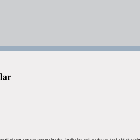
lar
 antikaların satışını yapmaktadır. Antikalar çok nadir ve özel olduğu iç