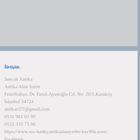
İletişim
Sancak Antika
Antika Alım Satım
Fenerbahçe, Dr. Faruk Ayanoğlu Cd. No: 20/1,Kadıköy
İstanbul 34724
antikaci77@gmail.com
0531 981 01 90
0532 335 75 06
https://www.xn--kadkyantikaalanyerler-kec96k.com/
Facebook
in…