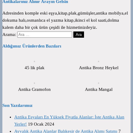
Antikalarınız Alınır Arayın Gelsin
Adresinden komple eski eşya,kitap,plak,gümüşler,antika mobilya,el
dokuma halı,osmanlıca el yazma kitap,ikinci el kol saati,dolma
kalem daha bir çok ürün çeşidi ile hizmetinizdeyiz.
Arama:
Aldığımız Ürünlerden Bazıları
45 lik plak
Antika Bronz Heykel
Antika Gramofon
Antika Mangal
Son Yazılarımız
Antika Eşyaları En Yüksek Fiyatla Alanlar: İşte Antika Alan
Yerler!
19 Ocak 2024
Ayvalık Antika Alanlar Balıkesir de Antika Alımı Satımı
7