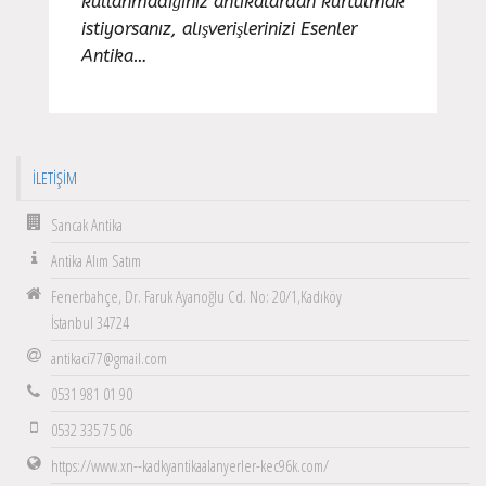
kullanmadığınız antikalardan kurtulmak
istiyorsanız, alışverişlerinizi Esenler
Antika…
İLETIŞIM
Sancak Antika
Antika Alım Satım
Fenerbahçe, Dr. Faruk Ayanoğlu Cd. No: 20/1,Kadıköy
İstanbul 34724
antikaci77@gmail.com
0531 981 01 90
0532 335 75 06
https://www.xn--kadkyantikaalanyerler-kec96k.com/