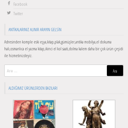
Facebook
Twitter
ANTIKALARINIZ ALINIR ARAYIN GELSIN
Adresinden komple eski eşya,kitap,plak,gümüşler,antika mobilya,el dokuma
halı,osmanlıca el yazma kitap,ikinci el kol saati,dolma kalem daha bir çok ürün çeşidi
ile hizmetinizdeyiz.
Arama:
ALDIĞIMIZ ÜRÜNLERDEN BAZILARI