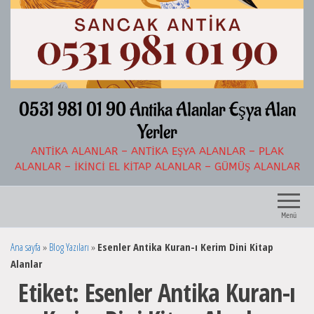
İçeriğe
atla
0531 981 01 90 Antika Alanlar Eşya Alan
Yerler
ANTIKA ALANLAR – ANTIKA EŞYA ALANLAR – PLAK
ALANLAR – İKINCI EL KITAP ALANLAR – GÜMÜŞ ALANLAR
Menü
Ana sayfa
»
Blog Yazıları
»
Esenler Antika Kuran-ı Kerim Dini Kitap
Alanlar
Etiket:
Esenler Antika Kuran-ı