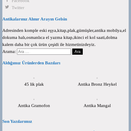
Facebook
Twitter
Antikalarınız Alınır Arayın Gelsin
Adresinden komple eski eşya,kitap,plak,gümüşler,antika mobilya,el
dokuma halı,osmanlıca el yazma kitap,ikinci el kol saati,dolma
kalem daha bir çok ürün çeşidi ile hizmetinizdeyiz.
Arama:
Aldığımız Ürünlerden Bazıları
45 lik plak
Antika Bronz Heykel
Antika Gramofon
Antika Mangal
Son Yazılarımız