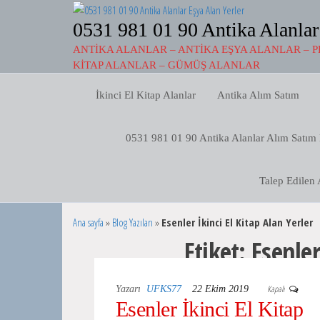
İçeriğe
atla
0531 981 01 90 Antika Alanlar
ANTIKA ALANLAR – ANTIKA EŞYA ALANLAR – P
KITAP ALANLAR – GÜMÜŞ ALANLAR
İkinci El Kitap Alanlar
Antika Alım Satım
0531 981 01 90 Antika Alanlar Alım Satım
Talep Edilen 
Ana sayfa
»
Blog Yazıları
»
Esenler İkinci El Kitap Alan Yerler
Etiket:
Esenler
Kapalı
Yazarı
UFKS77
22 Ekim 2019
Esenler İkinci El Kitap