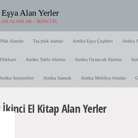
 Eşya Alan Yerler
LAK ALANLAR – İKINCI EL
Plak Alanlar
Taş plak alanlar
Antika Eşya Çeşitleri
Antika A
 Dükkanı
Antika Tablo Alanlar
Antika Oyuncak Alanlar
Ant
Antika Seçenekler
Antika Satmak
Antika Mobilya Alanlar
G
 İkinci El Kitap Alan Yerler