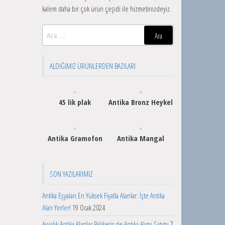
kalem daha bir çok ürün çeşidi ile hizmetinizdeyiz.
Arama:
ALDIĞIMIZ ÜRÜNLERDEN BAZILARI
45 lik plak
Antika Bronz Heykel
Antika Gramofon
Antika Mangal
SON YAZILARIMIZ
Antika Eşyaları En Yüksek Fiyatla Alanlar: İşte Antika
Alan Yerler!
19 Ocak 2024
Ayvalık Antika Alanlar Balıkesir de Antika Alımı Satımı
7