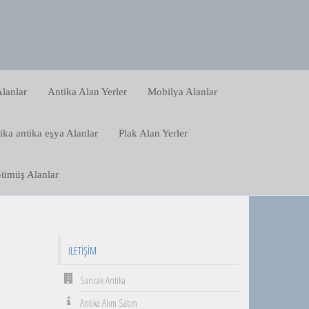
lanlar
Antika Alan Yerler
Mobilya Alanlar
ika antika eşya Alanlar
Plak Alan Yerler
ümüş Alanlar
İLETIŞIM
Sancak Antika
Antika Alım Satım