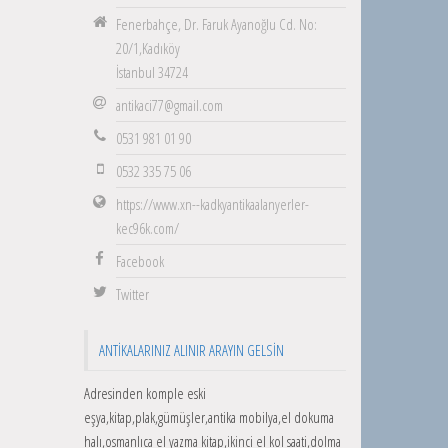
Fenerbahçe, Dr. Faruk Ayanoğlu Cd. No:
20/1,Kadıköy
İstanbul 34724
antikaci77@gmail.com
0531 981 01 90
0532 335 75 06
https://www.xn--kadkyantikaalanyerler-
kec96k.com/
Facebook
Twitter
ANTIKALARINIZ ALINIR ARAYIN GELSIN
Adresinden komple eski
eşya,kitap,plak,gümüşler,antika mobilya,el dokuma
halı,osmanlıca el yazma kitap,ikinci el kol saati,dolma