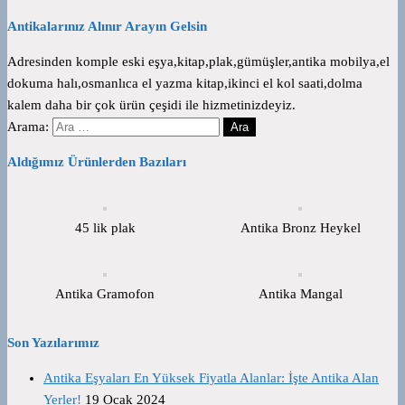
Antikalarınız Alınır Arayın Gelsin
Adresinden komple eski eşya,kitap,plak,gümüşler,antika mobilya,el
dokuma halı,osmanlıca el yazma kitap,ikinci el kol saati,dolma
kalem daha bir çok ürün çeşidi ile hizmetinizdeyiz.
Arama:
Aldığımız Ürünlerden Bazıları
45 lik plak
Antika Bronz Heykel
Antika Gramofon
Antika Mangal
Son Yazılarımız
Antika Eşyaları En Yüksek Fiyatla Alanlar: İşte Antika Alan
Yerler!
19 Ocak 2024