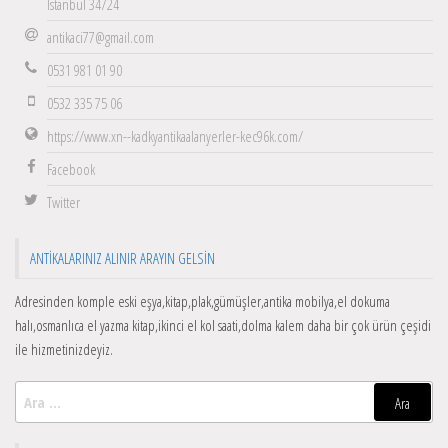
İstanbul 34724
antikaci77@gmail.com
0531 981 01 90
0532 335 75 06
https://www.xn--kadkyantikaalanyerler-kec96k.com/
Facebook
Twitter
ANTIKALARINIZ ALINIR ARAYIN GELSIN
Adresinden komple eski eşya,kitap,plak,gümüşler,antika mobilya,el dokuma
halı,osmanlıca el yazma kitap,ikinci el kol saati,dolma kalem daha bir çok ürün çeşidi
ile hizmetinizdeyiz.
Arama: