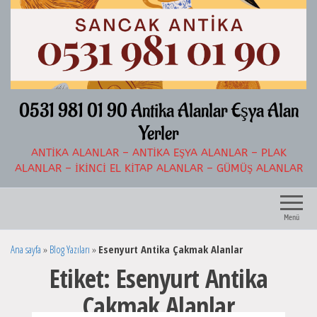
İçeriğe
atla
0531 981 01 90 Antika Alanlar Eşya Alan
Yerler
ANTIKA ALANLAR – ANTIKA EŞYA ALANLAR – PLAK
ALANLAR – İKINCI EL KITAP ALANLAR – GÜMÜŞ ALANLAR
Menü
Ana sayfa
»
Blog Yazıları
»
Esenyurt Antika Çakmak Alanlar
Etiket:
Esenyurt Antika
Çakmak Alanlar