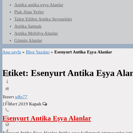
Antika antika eşya Alanlar
Plak Alan Yerler
Talep Edilen Antika Seçenekler
Antika Satmak
Antika Mobilya Alanlar
Gümüş Alanlar
Ana sayfa
»
Blog Yazıları
»
Esenyurt Antika Eşya Alanlar
Etiket:
Esenyurt Antika Eşya Ala
Yazarı
ufks77
11 Mart 2019
Kapalı
Esenyurt Antika Eşya Alanlar
Esenyurt Antika Eşya Alanlar Antika eşya kullanmak istemeyenler için 