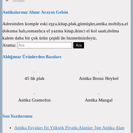
Twitter
Antikalarınız Alınır Arayın Gelsin
Adresinden komple eski eşya,kitap,plak,gümüşler,antika mobilya,el
dokuma halı,osmanlıca el yazma kitap,ikinci el kol saati,dolma
kalem daha bir çok ürün çeşidi ile hizmetinizdeyiz.
Arama:
Aldığımız Ürünlerden Bazıları
45 lik plak
Antika Bronz Heykel
Antika Gramofon
Antika Mangal
Son Yazılarımız
Antika Eşyaları En Yüksek Fiyatla Alanlar: İşte Antika Alan