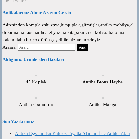
Twitter
Antikalarınız Alınır Arayın Gelsin
Adresinden komple eski eşya,kitap,plak,gümüşler,antika mobilya,el
dokuma halı,osmanlıca el yazma kitap,ikinci el kol saati,dolma
kalem daha bir çok ürün çeşidi ile hizmetinizdeyiz.
Arama:
Aldığımız Ürünlerden Bazıları
45 lik plak
Antika Bronz Heykel
Antika Gramofon
Antika Mangal
Son Yazılarımız
Antika Eşyaları En Yüksek Fiyatla Alanlar: İşte Antika Alan