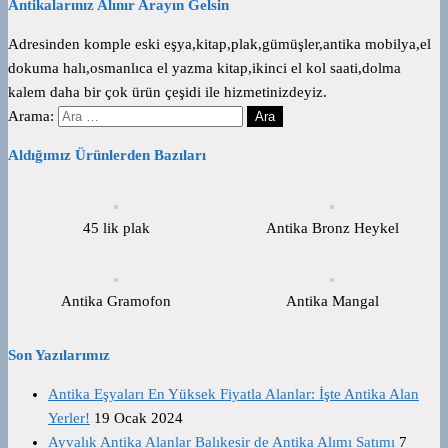
Antikalarınız Alınır Arayın Gelsin
Adresinden komple eski eşya,kitap,plak,gümüşler,antika mobilya,el
dokuma halı,osmanlıca el yazma kitap,ikinci el kol saati,dolma
kalem daha bir çok ürün çeşidi ile hizmetinizdeyiz.
Arama:
Aldığımız Ürünlerden Bazıları
45 lik plak
Antika Bronz Heykel
Antika Gramofon
Antika Mangal
Son Yazılarımız
Antika Eşyaları En Yüksek Fiyatla Alanlar: İşte Antika Alan
Yerler!
19 Ocak 2024
Ayvalık Antika Alanlar Balıkesir de Antika Alımı Satımı
7