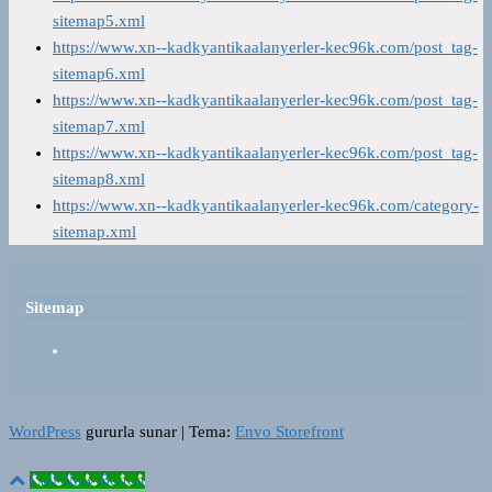
sitemap5.xml
https://www.xn--kadkyantikaalanyerler-kec96k.com/post_tag-
sitemap6.xml
https://www.xn--kadkyantikaalanyerler-kec96k.com/post_tag-
sitemap7.xml
https://www.xn--kadkyantikaalanyerler-kec96k.com/post_tag-
sitemap8.xml
https://www.xn--kadkyantikaalanyerler-kec96k.com/category-
sitemap.xml
Sitemap
WordPress
gururla sunar
|
Tema:
Envo Storefront
Call Now Button