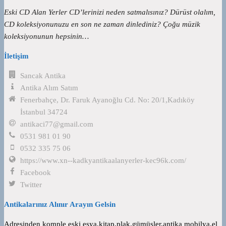
Eski CD Alan Yerler CD’lerinizi neden satmalısınız? Dürüst olalım,
CD koleksiyonunuzu en son ne zaman dinlediniz? Çoğu müzik
koleksiyonunun hepsinin…
İletişim
Sancak Antika
Antika Alım Satım
Fenerbahçe, Dr. Faruk Ayanoğlu Cd. No: 20/1,Kadıköy
İstanbul 34724
antikaci77@gmail.com
0531 981 01 90
0532 335 75 06
https://www.xn--kadkyantikaalanyerler-kec96k.com/
Facebook
Twitter
Antikalarınız Alınır Arayın Gelsin
Adresinden komple eski eşya,kitap,plak,gümüşler,antika mobilya,el