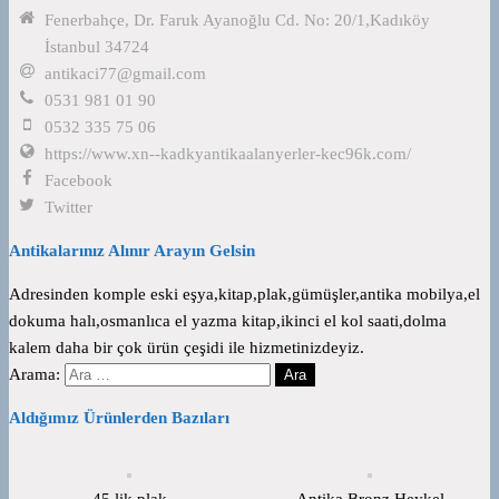
Fenerbahçe, Dr. Faruk Ayanoğlu Cd. No: 20/1,Kadıköy
İstanbul 34724
antikaci77@gmail.com
0531 981 01 90
0532 335 75 06
https://www.xn--kadkyantikaalanyerler-kec96k.com/
Facebook
Twitter
Antikalarınız Alınır Arayın Gelsin
Adresinden komple eski eşya,kitap,plak,gümüşler,antika mobilya,el
dokuma halı,osmanlıca el yazma kitap,ikinci el kol saati,dolma
kalem daha bir çok ürün çeşidi ile hizmetinizdeyiz.
Arama:
Aldığımız Ürünlerden Bazıları
45 lik plak
Antika Bronz Heykel