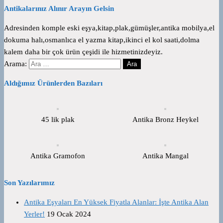
Antikalarınız Alınır Arayın Gelsin
Adresinden komple eski eşya,kitap,plak,gümüşler,antika mobilya,el
dokuma halı,osmanlıca el yazma kitap,ikinci el kol saati,dolma
kalem daha bir çok ürün çeşidi ile hizmetinizdeyiz.
Arama:
Aldığımız Ürünlerden Bazıları
45 lik plak
Antika Bronz Heykel
Antika Gramofon
Antika Mangal
Son Yazılarımız
Antika Eşyaları En Yüksek Fiyatla Alanlar: İşte Antika Alan
Yerler!
19 Ocak 2024