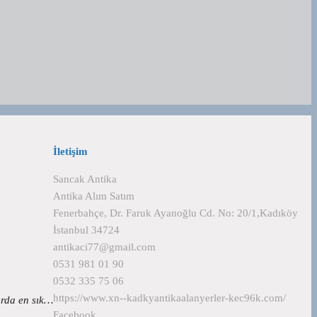
İletişim
Sancak Antika
Antika Alım Satım
Fenerbahçe, Dr. Faruk Ayanoğlu Cd. No: 20/1,Kadıköy
İstanbul 34724
antikaci77@gmail.com
0531 981 01 90
0532 335 75 06
https://www.xn--kadkyantikaalanyerler-kec96k.com/
larda en sık…
Facebook