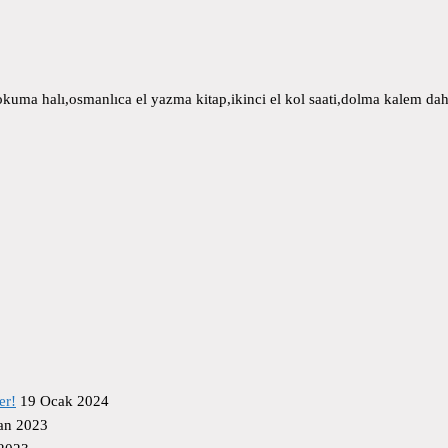
uma halı,osmanlıca el yazma kitap,ikinci el kol saati,dolma kalem daha
er!
19 Ocak 2024
an 2023