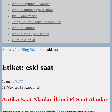
Antika Oyuncak Alanlar
Antika antika eşya Alanlar
Plak Alan Yerler
Talep Edilen Antika Seçenekler
Antika Satmak
Antika Mobilya Alanlar
Gümüş Alanlar
Ana sayfa
»
Blog Yazıları
»
eski saat
Etiket:
eski saat
Yazarı
ufks77
11 Mart 2019
Kapalı
Antika Saat Alanlar İkinci El Saat Alanlar
Antika Saat Alanlar Saatler günümüzde olduğu gibi geçmiş