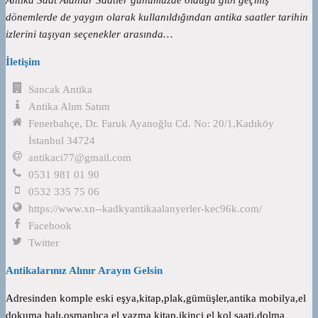
dönemlerde de yaygın olarak kullanıldığından antika saatler tarihin
izlerini taşıyan seçenekler arasında…
İletişim
Sancak Antika
Antika Alım Satım
Fenerbahçe, Dr. Faruk Ayanoğlu Cd. No: 20/1,Kadıköy
İstanbul 34724
antikaci77@gmail.com
0531 981 01 90
0532 335 75 06
https://www.xn--kadkyantikaalanyerler-kec96k.com/
Facebook
Twitter
Antikalarınız Alınır Arayın Gelsin
Adresinden komple eski eşya,kitap,plak,gümüşler,antika mobilya,el
dokuma halı,osmanlıca el yazma kitap,ikinci el kol saati,dolma