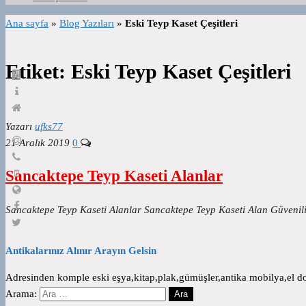
Ana sayfa
»
Blog Yazıları
»
Eski Teyp Kaset Çeşitleri
Etiket:
Eski Teyp Kaset Çeşitleri
Yazarı
ufks77
21 Aralık 2019
0
Sancaktepe Teyp Kaseti Alanlar
Sancaktepe Teyp Kaseti Alanlar Sancaktepe Teyp Kaseti Alan Güvenilir
Antikalarınız Alınır Arayın Gelsin
Adresinden komple eski eşya,kitap,plak,gümüşler,antika mobilya,el dok
Arama: