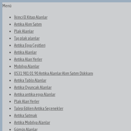
Menü
İkinci El Kitap Alanlar
Antika Alım Satım
Plak Alanlar
Taş plak alanlar
Antika Eşya Çeşitleri
Antika Alanlar
Antika Alan Yerler
Mobilya Alanlar
0531 981 01 90 Antika Alanlar Alım Satım Dükkanı
Antika Tablo Alanlar
Antika Oyuncak Alanlar
Antika antika eşya Alanlar
Plak Alan Yerler
Talep Edilen Antika Seçenekler
Antika Satmak
Antika Mobilya Alanlar
Gümüş Alanlar