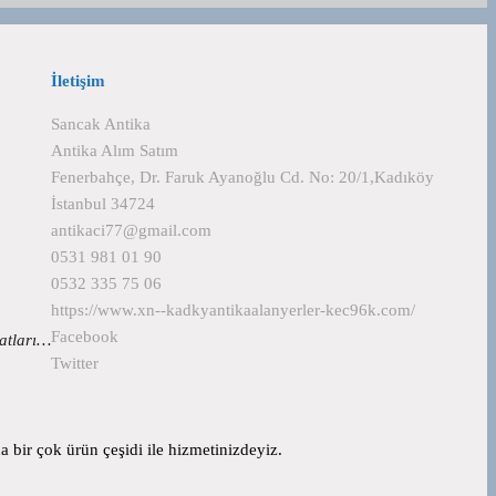
İletişim
Sancak Antika
Antika Alım Satım
Fenerbahçe, Dr. Faruk Ayanoğlu Cd. No: 20/1,Kadıköy
İstanbul 34724
antikaci77@gmail.com
0531 981 01 90
0532 335 75 06
https://www.xn--kadkyantikaalanyerler-kec96k.com/
Facebook
yatları…
Twitter
 bir çok ürün çeşidi ile hizmetinizdeyiz.