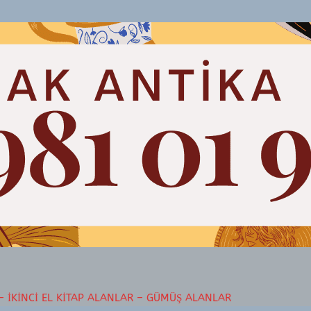
– İKINCI EL KITAP ALANLAR – GÜMÜŞ ALANLAR