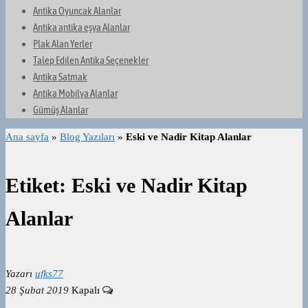
Antika Oyuncak Alanlar
Antika antika eşya Alanlar
Plak Alan Yerler
Talep Edilen Antika Seçenekler
Antika Satmak
Antika Mobilya Alanlar
Gümüş Alanlar
Ana sayfa
»
Blog Yazıları
»
Eski ve Nadir Kitap Alanlar
Etiket:
Eski ve Nadir Kitap
Alanlar
Yazarı
ufks77
28 Şubat 2019
Kapalı