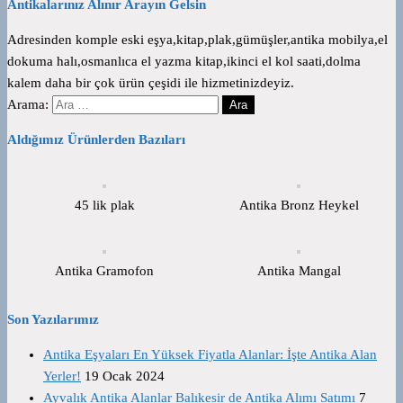
Antikalarınız Alınır Arayın Gelsin
Adresinden komple eski eşya,kitap,plak,gümüşler,antika mobilya,el
dokuma halı,osmanlıca el yazma kitap,ikinci el kol saati,dolma
kalem daha bir çok ürün çeşidi ile hizmetinizdeyiz.
Arama:
Aldığımız Ürünlerden Bazıları
45 lik plak
Antika Bronz Heykel
Antika Gramofon
Antika Mangal
Son Yazılarımız
Antika Eşyaları En Yüksek Fiyatla Alanlar: İşte Antika Alan
Yerler!
19 Ocak 2024
Ayvalık Antika Alanlar Balıkesir de Antika Alımı Satımı
7