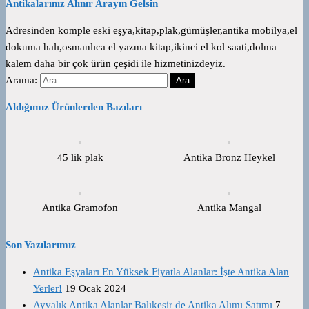
Antikalarınız Alınır Arayın Gelsin
Adresinden komple eski eşya,kitap,plak,gümüşler,antika mobilya,el
dokuma halı,osmanlıca el yazma kitap,ikinci el kol saati,dolma
kalem daha bir çok ürün çeşidi ile hizmetinizdeyiz.
Arama:
Aldığımız Ürünlerden Bazıları
45 lik plak
Antika Bronz Heykel
Antika Gramofon
Antika Mangal
Son Yazılarımız
Antika Eşyaları En Yüksek Fiyatla Alanlar: İşte Antika Alan
Yerler!
19 Ocak 2024
Ayvalık Antika Alanlar Balıkesir de Antika Alımı Satımı
7