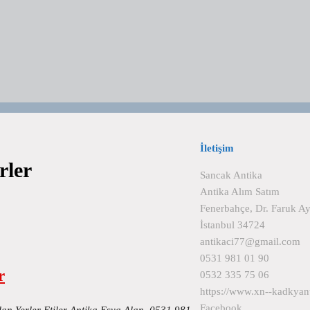
İletişim
rler
Sancak Antika
Antika Alım Satım
Fenerbahçe, Dr. Faruk A
İstanbul 34724
antikaci77@gmail.com
0531 981 01 90
r
0532 335 75 06
https://www.xn--kadkyan
Facebook
Alan Yerler Etiler Antika Eşya Alan 0531 981…