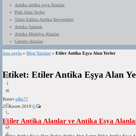
Antika antika eşya Alanlar
Plak Alan Yerler
Talep Edilen Antika Seçenekler
Antika Satmak
Antika Mobilya Alanlar
Gümüş Alanlar
Ana sayfa
»
Blog Yazıları
»
Etiler Antika Eşya Alan Yerler
Etiket:
Etiler Antika Eşya Alan Ye
Yazarı
ufks77
25 Kasım 2019
0
Etiler Antika Alanlar ve Antika Eşya Alanla
Etiler Antika Eşya Alan Yerler Antika Alım Satım Etiler Antika Eşya 