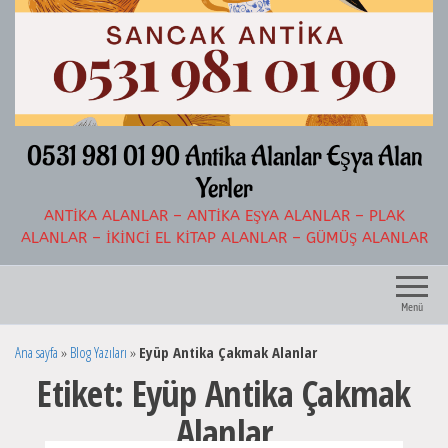
İçeriğe
atla
0531 981 01 90 Antika Alanlar Eşya Alan
Yerler
ANTIKA ALANLAR – ANTIKA EŞYA ALANLAR – PLAK
ALANLAR – İKINCI EL KITAP ALANLAR – GÜMÜŞ ALANLAR
Menü
Ana sayfa
»
Blog Yazıları
»
Eyüp Antika Çakmak Alanlar
Etiket:
Eyüp Antika Çakmak
Alanlar