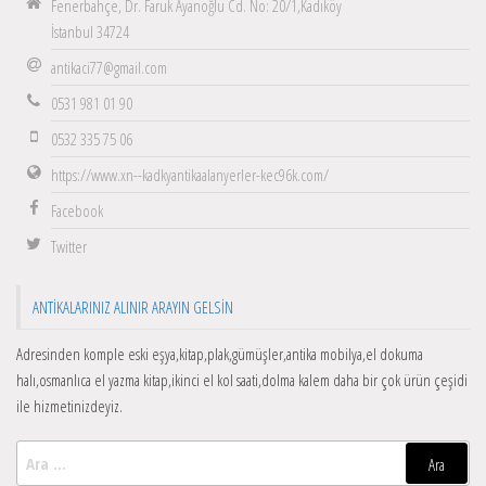
Fenerbahçe, Dr. Faruk Ayanoğlu Cd. No: 20/1,Kadıköy
İstanbul 34724
antikaci77@gmail.com
0531 981 01 90
0532 335 75 06
https://www.xn--kadkyantikaalanyerler-kec96k.com/
Facebook
Twitter
ANTIKALARINIZ ALINIR ARAYIN GELSIN
Adresinden komple eski eşya,kitap,plak,gümüşler,antika mobilya,el dokuma
halı,osmanlıca el yazma kitap,ikinci el kol saati,dolma kalem daha bir çok ürün çeşidi
ile hizmetinizdeyiz.
Arama: