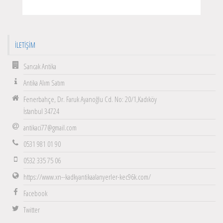
İLETIŞIM
Sancak Antika
Antika Alım Satım
Fenerbahçe, Dr. Faruk Ayanoğlu Cd. No: 20/1,Kadıköy
İstanbul 34724
antikaci77@gmail.com
0531 981 01 90
0532 335 75 06
https://www.xn--kadkyantikaalanyerler-kec96k.com/
Facebook
Twitter