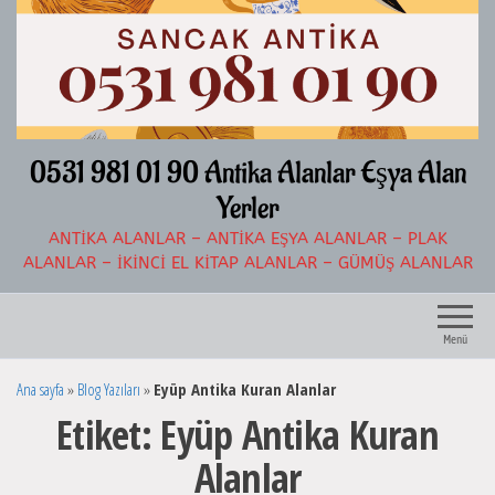
İçeriğe
atla
0531 981 01 90 Antika Alanlar Eşya Alan
Yerler
ANTIKA ALANLAR – ANTIKA EŞYA ALANLAR – PLAK
ALANLAR – İKINCI EL KITAP ALANLAR – GÜMÜŞ ALANLAR
Menü
Ana sayfa
»
Blog Yazıları
»
Eyüp Antika Kuran Alanlar
Etiket:
Eyüp Antika Kuran
Alanlar