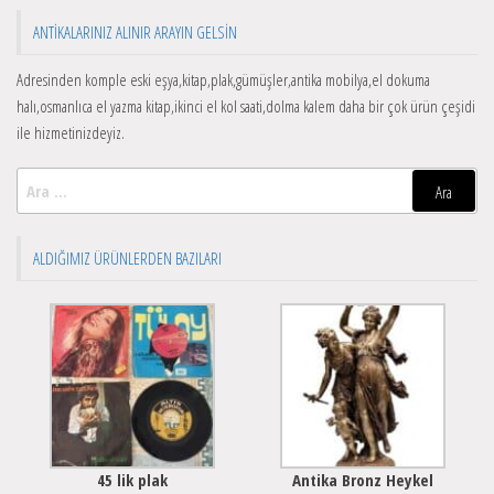
ANTIKALARINIZ ALINIR ARAYIN GELSIN
Adresinden komple eski eşya,kitap,plak,gümüşler,antika mobilya,el dokuma
halı,osmanlıca el yazma kitap,ikinci el kol saati,dolma kalem daha bir çok ürün çeşidi
ile hizmetinizdeyiz.
Arama:
ALDIĞIMIZ ÜRÜNLERDEN BAZILARI
45 lik plak
Antika Bronz Heykel