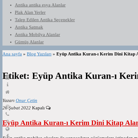
Antika antika eşya Alanlar
Plak Alan Yerler
Talep Edilen Antika Seçenekler
Antika Satmak
Antika Mobilya Alanlar
Gümüş Alanlar
Ana sayfa
»
Blog Yazıları
»
Eyüp Antika Kuran-ı Kerim Dini Kitap 
Etiket:
Eyüp Antika Kuran-ı Keri
Yazarı
Onur Çetin
26 Şubat 2022
Kapalı
Eyüp Antika Kuran-ı Kerim Dini Kitap Ala
Eyüp antika mobilya alıcıları ile yapacağınız görüşmelere istinaden m