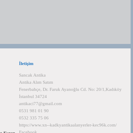
İletişim
Sancak Antika
Antika Alım Satım
Fenerbahçe, Dr. Faruk Ayanoğlu Cd. No: 20/1,Kadıköy
İstanbul 34724
antikaci77@gmail.com
0531 981 01 90
0532 335 75 06
https://www.xn--kadkyantikaalanyerler-kec96k.com/
Facebook
tika Kuran…