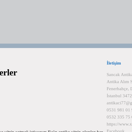
İletişim
erler
Sancak Antik
Antika Alım 
Fenerbahçe, 
İstanbul 347
antikaci77@
0531 981 01 
0532 335 75 
https://www.
Facebook
ka vitrin satmak istiyorum Eyüp antika vitrin alanlar her…