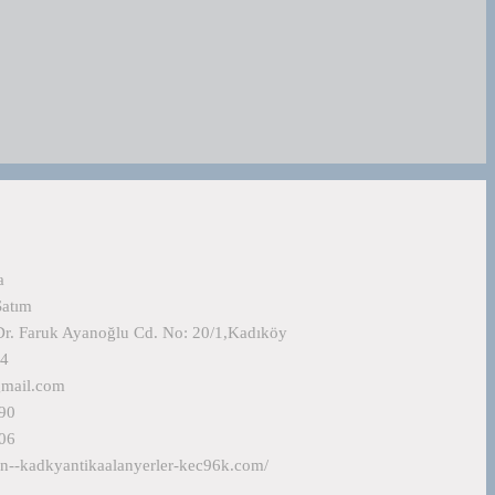
a
Satım
Dr. Faruk Ayanoğlu Cd. No: 20/1,Kadıköy
24
gmail.com
90
06
xn--kadkyantikaalanyerler-kec96k.com/