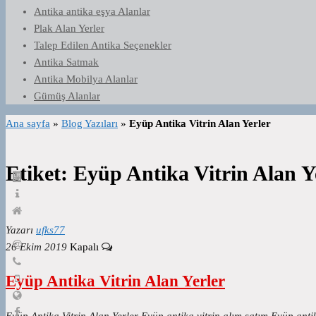
Antika antika eşya Alanlar
Plak Alan Yerler
Talep Edilen Antika Seçenekler
Antika Satmak
Antika Mobilya Alanlar
Gümüş Alanlar
Ana sayfa
»
Blog Yazıları
»
Eyüp Antika Vitrin Alan Yerler
Etiket:
Eyüp Antika Vitrin Alan Y
Yazarı
ufks77
26 Ekim 2019
Kapalı
Eyüp Antika Vitrin Alan Yerler
Eyüp Antika Vitrin Alan Yerler Eyüp antika vitrin alım satım Eyüp anti