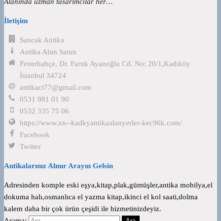
Alanında uzman tasarımcılar her…
İletişim
Sancak Antika
Antika Alım Satım
Fenerbahçe, Dr. Faruk Ayanoğlu Cd. No: 20/1,Kadıköy
İstanbul 34724
antikaci77@gmail.com
0531 981 01 90
0532 335 75 06
https://www.xn--kadkyantikaalanyerler-kec96k.com/
Facebook
Twitter
Antikalarınız Alınır Arayın Gelsin
Adresinden komple eski eşya,kitap,plak,gümüşler,antika mobilya,el
dokuma halı,osmanlıca el yazma kitap,ikinci el kol saati,dolma
kalem daha bir çok ürün çeşidi ile hizmetinizdeyiz.
Arama: