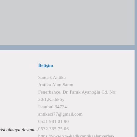
İletişim
Sancak Antika
Antika Alım Satım
Fenerbahçe, Dr. Faruk Ayanoğlu Cd. No:
20/1,Kadıköy
İstanbul 34724
antikaci77@gmail.com
0531 981 01 90
0532 335 75 06
ercisi olmaya devam…
https://www.xn--kadkyantikaalanyerler-