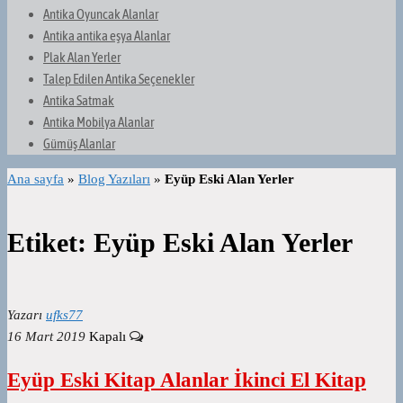
Antika Oyuncak Alanlar
Antika antika eşya Alanlar
Plak Alan Yerler
Talep Edilen Antika Seçenekler
Antika Satmak
Antika Mobilya Alanlar
Gümüş Alanlar
Ana sayfa
»
Blog Yazıları
»
Eyüp Eski Alan Yerler
Etiket:
Eyüp Eski Alan Yerler
Yazarı
ufks77
16 Mart 2019
Kapalı
Eyüp Eski Kitap Alanlar İkinci El Kitap