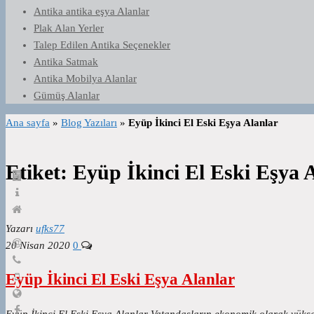
Antika antika eşya Alanlar
Plak Alan Yerler
Talep Edilen Antika Seçenekler
Antika Satmak
Antika Mobilya Alanlar
Gümüş Alanlar
Ana sayfa
»
Blog Yazıları
»
Eyüp İkinci El Eski Eşya Alanlar
Etiket:
Eyüp İkinci El Eski Eşya 
Yazarı
ufks77
20 Nisan 2020
0
Eyüp İkinci El Eski Eşya Alanlar
Eyüp İkinci El Eski Eşya Alanlar Vatandaşların ekonomik olarak yüksek