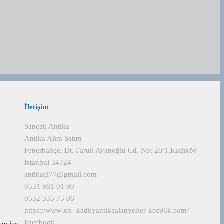
İletişim
Sancak Antika
Antika Alım Satım
Fenerbahçe, Dr. Faruk Ayanoğlu Cd. No: 20/1,Kadıköy
İstanbul 34724
antikaci77@gmail.com
0531 981 01 90
0532 335 75 06
https://www.xn--kadkyantikaalanyerler-kec96k.com/
Facebook
rın ise…