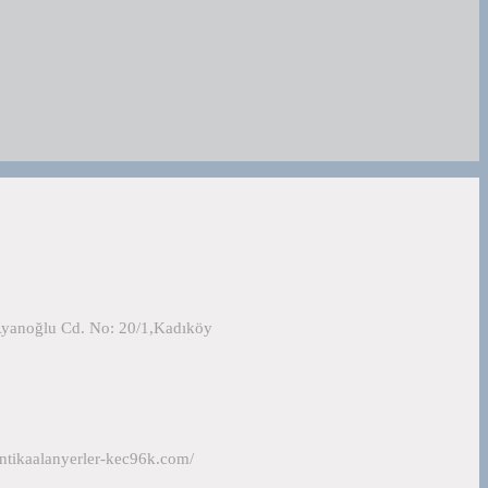
Ayanoğlu Cd. No: 20/1,Kadıköy
ntikaalanyerler-kec96k.com/