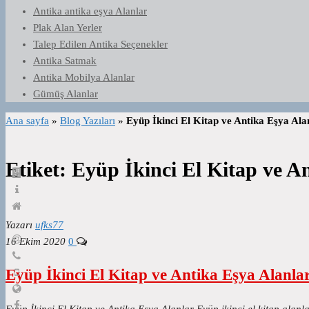
Antika antika eşya Alanlar
Plak Alan Yerler
Talep Edilen Antika Seçenekler
Antika Satmak
Antika Mobilya Alanlar
Gümüş Alanlar
Ana sayfa
»
Blog Yazıları
»
Eyüp İkinci El Kitap ve Antika Eşya Ala
Etiket:
Eyüp İkinci El Kitap ve A
Yazarı
ufks77
16 Ekim 2020
0
Eyüp İkinci El Kitap ve Antika Eşya Alanla
Eyüp İkinci El Kitap ve Antika Eşya Alanlar Eyüp ikinci el kitap alanla