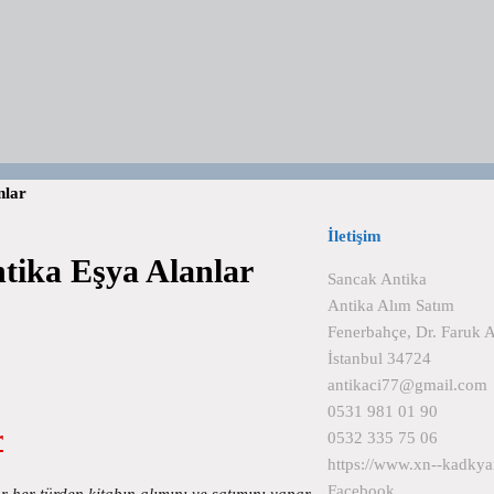
nlar
İletişim
ntika Eşya Alanlar
Sancak Antika
Antika Alım Satım
Fenerbahçe, Dr. Faruk 
İstanbul 34724
antikaci77@gmail.com
0531 981 01 90
r
0532 335 75 06
https://www.xn--kadkya
Facebook
r her türden kitabın alımını ve satımını yapar.…