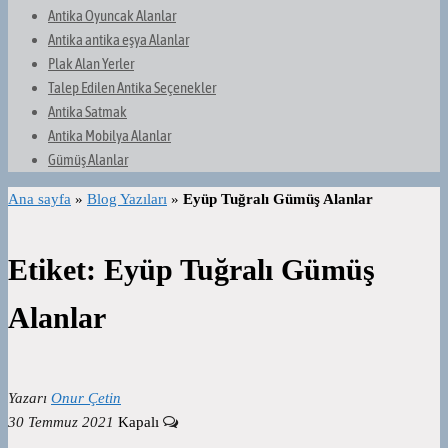
Antika Oyuncak Alanlar
Antika antika eşya Alanlar
Plak Alan Yerler
Talep Edilen Antika Seçenekler
Antika Satmak
Antika Mobilya Alanlar
Gümüş Alanlar
Ana sayfa
»
Blog Yazıları
»
Eyüp Tuğralı Gümüş Alanlar
Etiket:
Eyüp Tuğralı Gümüş
Alanlar
Yazarı
Onur Çetin
30 Temmuz 2021
Kapalı