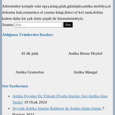
Adresinden komple eski eşya,kitap,plak,gümüşler,antika mobilya,el
dokuma halı,osmanlıca el yazma kitap,ikinci el kol saati,dolma
kalem daha bir çok ürün çeşidi ile hizmetinizdeyiz.
Arama:
Aldığımız Ürünlerden Bazıları
45 lik plak
Antika Bronz Heykel
Antika Gramofon
Antika Mangal
Son Yazılarımız
Antika Eşyaları En Yüksek Fiyatla Alanlar: İşte Antika Alan
Yerler!
19 Ocak 2024
Ayvalık Antika Alanlar Balıkesir de Antika Alımı Satımı
7
Haziran 2023