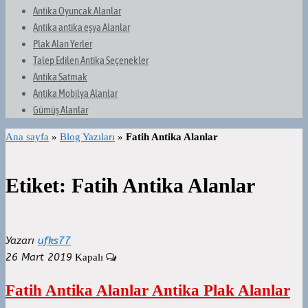
Antika Oyuncak Alanlar
Antika antika eşya Alanlar
Plak Alan Yerler
Talep Edilen Antika Seçenekler
Antika Satmak
Antika Mobilya Alanlar
Gümüş Alanlar
Ana sayfa
»
Blog Yazıları
»
Fatih Antika Alanlar
Etiket:
Fatih Antika Alanlar
Yazarı
ufks77
26 Mart 2019
Kapalı
Fatih Antika Alanlar Antika Plak Alanlar