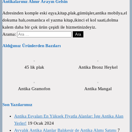
Antikalarınız Alınır Arayın Gelsin
Adresinden komple eski eşya,kitap,plak,gümüşler,antika mobilya,el
dokuma halı,osmanlıca el yazma kitap,ikinci el kol saati,dolma
kalem daha bir çok ürün çeşidi ile hizmetinizdeyiz.
Arama:
Aldığımız Ürünlerden Bazıları
45 lik plak
Antika Bronz Heykel
Antika Gramofon
Antika Mangal
Son Yazılarımız
Antika Eşyaları En Yüksek Fiyatla Alanlar: İşte Antika Alan
Yerler!
19 Ocak 2024
Ayvalık Antika Alanlar Balıkesir de Antika Alımı Satımı
7