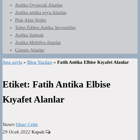
Antika Oyuncak Alanlar
Antika antika eşya Alanlar
Plak Alan Yerler
Talep Edilen Antika Seçenekler
Antika Satmak
Antika Mobilya Alanlar
Gümüş Alanlar
Ana sayfa
»
Blog Yazıları
»
Fatih Antika Elbise Kıyafet Alanlar
Etiket:
Fatih Antika Elbise
Kıyafet Alanlar
Yazarı
Onur Çetin
29 Ocak 2022
Kapalı