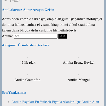
Twitter
Antikalarınız Alınır Arayın Gelsin
Adresinden komple eski eşya,kitap,plak,gümüşler,antika mobilya,el
dokuma halı,osmanlıca el yazma kitap,ikinci el kol saati,dolma
kalem daha bir çok ürün çeşidi ile hizmetinizdeyiz.
Arama:
Aldığımız Ürünlerden Bazıları
45 lik plak
Antika Bronz Heykel
Antika Gramofon
Antika Mangal
Son Yazılarımız
Antika Eşyaları En Yüksek Fiyatla Alanlar: İşte Antika Alan