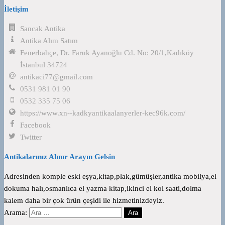
İletişim
Sancak Antika
Antika Alım Satım
Fenerbahçe, Dr. Faruk Ayanoğlu Cd. No: 20/1,Kadıköy
İstanbul 34724
antikaci77@gmail.com
0531 981 01 90
0532 335 75 06
https://www.xn--kadkyantikaalanyerler-kec96k.com/
Facebook
Twitter
Antikalarınız Alınır Arayın Gelsin
Adresinden komple eski eşya,kitap,plak,gümüşler,antika mobilya,el
dokuma halı,osmanlıca el yazma kitap,ikinci el kol saati,dolma
kalem daha bir çok ürün çeşidi ile hizmetinizdeyiz.
Arama: