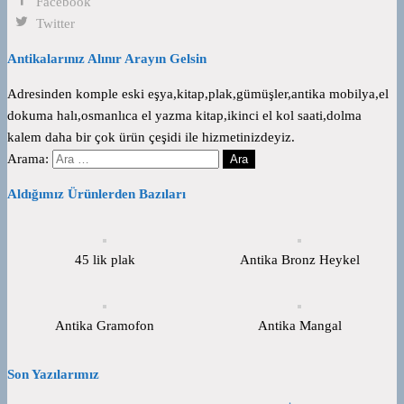
Facebook
Twitter
Antikalarınız Alınır Arayın Gelsin
Adresinden komple eski eşya,kitap,plak,gümüşler,antika mobilya,el
dokuma halı,osmanlıca el yazma kitap,ikinci el kol saati,dolma
kalem daha bir çok ürün çeşidi ile hizmetinizdeyiz.
Arama:
Aldığımız Ürünlerden Bazıları
45 lik plak
Antika Bronz Heykel
Antika Gramofon
Antika Mangal
Son Yazılarımız