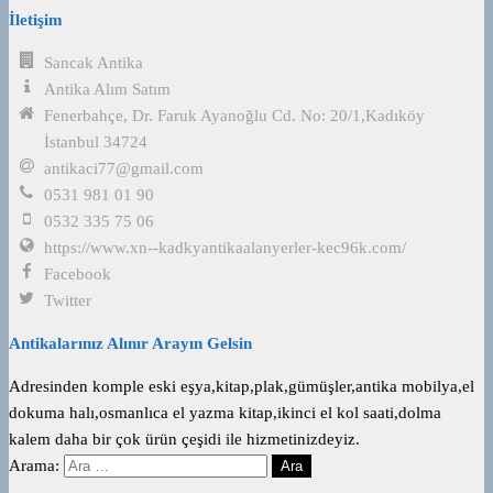
İletişim
Sancak Antika
Antika Alım Satım
Fenerbahçe, Dr. Faruk Ayanoğlu Cd. No: 20/1,Kadıköy
İstanbul 34724
antikaci77@gmail.com
0531 981 01 90
0532 335 75 06
https://www.xn--kadkyantikaalanyerler-kec96k.com/
Facebook
Twitter
Antikalarınız Alınır Arayın Gelsin
Adresinden komple eski eşya,kitap,plak,gümüşler,antika mobilya,el
dokuma halı,osmanlıca el yazma kitap,ikinci el kol saati,dolma
kalem daha bir çok ürün çeşidi ile hizmetinizdeyiz.
Arama: