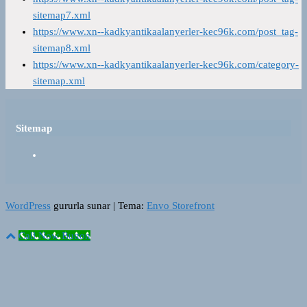
sitemap7.xml
https://www.xn--kadkyantikaalanyerler-kec96k.com/post_tag-
sitemap8.xml
https://www.xn--kadkyantikaalanyerler-kec96k.com/category-
sitemap.xml
Sitemap
WordPress
gururla sunar
|
Tema:
Envo Storefront
Call Now Button