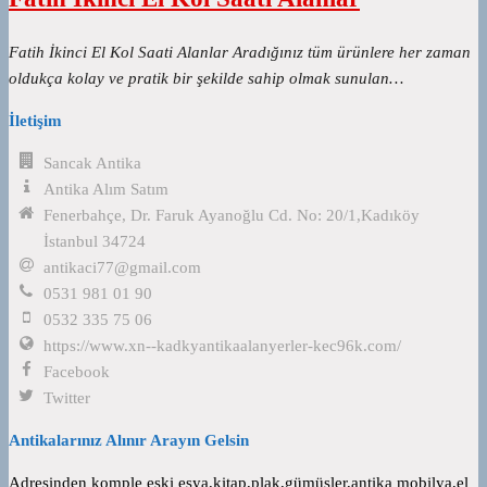
Fatih İkinci El Kol Saati Alanlar Aradığınız tüm ürünlere her zaman
oldukça kolay ve pratik bir şekilde sahip olmak sunulan…
İletişim
Sancak Antika
Antika Alım Satım
Fenerbahçe, Dr. Faruk Ayanoğlu Cd. No: 20/1,Kadıköy
İstanbul 34724
antikaci77@gmail.com
0531 981 01 90
0532 335 75 06
https://www.xn--kadkyantikaalanyerler-kec96k.com/
Facebook
Twitter
Antikalarınız Alınır Arayın Gelsin
Adresinden komple eski eşya,kitap,plak,gümüşler,antika mobilya,el