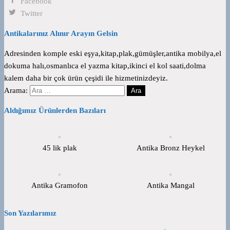
Facebook
Twitter
Antikalarınız Alınır Arayın Gelsin
Adresinden komple eski eşya,kitap,plak,gümüşler,antika mobilya,el
dokuma halı,osmanlıca el yazma kitap,ikinci el kol saati,dolma
kalem daha bir çok ürün çeşidi ile hizmetinizdeyiz.
Arama:
Aldığımız Ürünlerden Bazıları
45 lik plak
Antika Bronz Heykel
Antika Gramofon
Antika Mangal
Son Yazılarımız