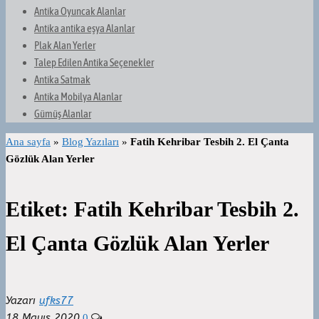
Antika Oyuncak Alanlar
Antika antika eşya Alanlar
Plak Alan Yerler
Talep Edilen Antika Seçenekler
Antika Satmak
Antika Mobilya Alanlar
Gümüş Alanlar
Ana sayfa
»
Blog Yazıları
»
Fatih Kehribar Tesbih 2. El Çanta
Gözlük Alan Yerler
Etiket:
Fatih Kehribar Tesbih 2.
El Çanta Gözlük Alan Yerler
Yazarı
ufks77
18 Mayıs 2020
0